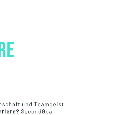
ere
denschaft und Teamgeist
rriere?
SecondGoal