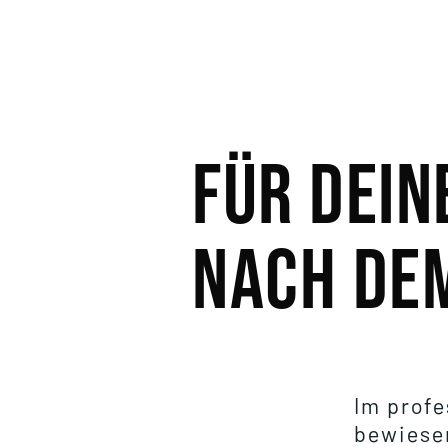
Für dEI
nach dem
Im profe
bewiese