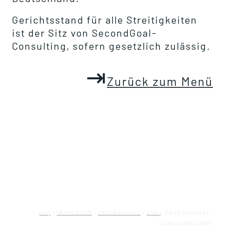
Gerichtsstand für alle Streitigkeiten
ist der Sitz von SecondGoal-
Consulting, sofern gesetzlich zulässig.
⇥
Zurück zum Menü
FAQ
I
IMPRESSUM
I
DATENSCHUTZ
I
AGB
I ©SECONDGOAL-
CONSULTING 2025